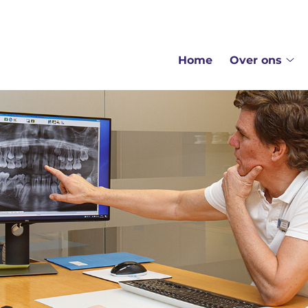
enu
Home
Over ons
Ov
on
su