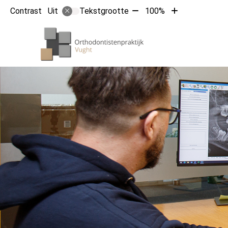
Tekst
Tekst
Contrast
Tekstgrootte
100%
Uit
verkleinen
vergroten
met
met
Hoofdm
10%
10%