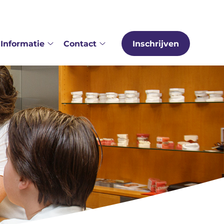
Informatie
Contact
Inschrijven
er
Informatie
Contact
s
submenu
submenu
bmenu