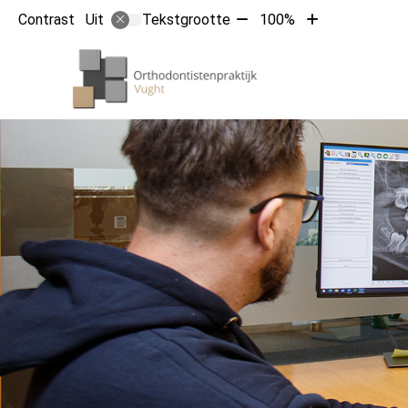
Tekst
Tekst
Contrast
Tekstgrootte
100%
Uit
verkleinen
vergroten
met
met
Hoofdm
10%
10%