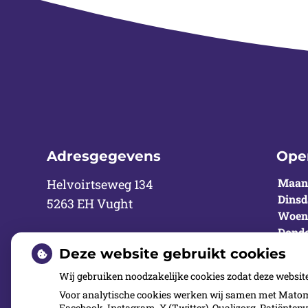
Adresgegevens
Ope
Maan
Helvoirtseweg 134
Dinsd
5263 EH Vught
Woen
Donde
Tel:
073 6840055
Vrijd
Deze website gebruikt cookies
E-mail:
info@orthovught.nl
Wij gebruiken noodzakelijke cookies zodat deze websit
Voor analytische cookies werken wij samen met Matomo
Facebook, Instagram, X (Twitter), Qualizorg, Patiënten