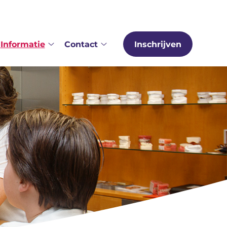
Informatie
Contact
Inschrijven
er
Informatie
Contact
s
submenu
submenu
bmenu