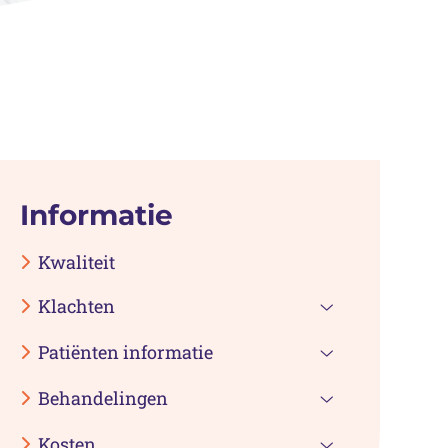
Informatie
Kwaliteit
Klachten
Klachten
Patiënten informatie
submenu
Patiënten
Behandelingen
informatie
Behandelinge
submenu
Kosten
submenu