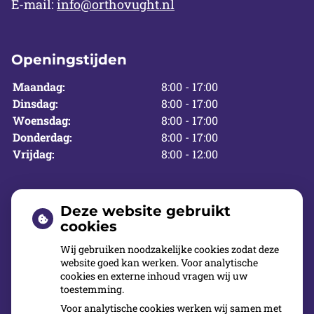
E-mail:
info@orthovught.nl
Openingstijden
Maandag:
8:00 - 17:00
Dinsdag:
8:00 - 17:00
Woensdag:
8:00 - 17:00
Donderdag:
8:00 - 17:00
Vrijdag:
8:00 - 12:00
U kunt rekenen op onze deskundigheid en
Deze website gebruikt
ervaring.
cookies
Wij gebruiken noodzakelijke cookies zodat deze
Elk lid van ons team is uitstekend geschoold en
website goed kan werken. Voor analytische
cookies en externe inhoud vragen wij uw
heeft zijn/haar eigen taken. Onder ‘Team’ stellen
toestemming.
onze
collega’s
zich aan u voor. U kunt bij ons
Voor analytische cookies werken wij samen met